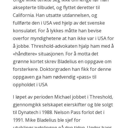
aksepterte tilbudet, og flyttet deretter til
California. Han utsatte utdannelsen, og
fullførte den i USA ved hjelp av det svenske
konsulatet. For å lykkes måtte han bevise
overfor myndighetene at han ikke var i USA for
å jobbe. Threshold-advokaten hjalp ham med å
«håndtere» situasjonen. For å motta det
grønne kortet skrev Bladelius en oppgave om
forsterkere. Doktorgraden han fikk for denne
oppgaven ga ham nødvendig «pass» til
oppholdet i USA
I løpet av perioden Michael jobbet i Threshold,
gjennomgikk selskapet eierskifter og ble solgt
til Dynatech i 1988. Nelson Pass forlot det i
1991. Mike Bladelius ble sjef for
utviklingsavdelingen på den tiden. Under hans