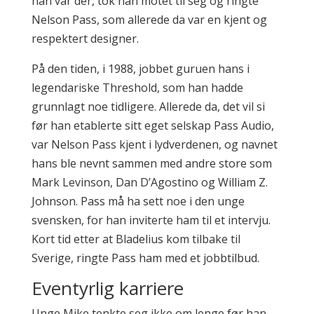
han var der, tok han motet til seg og ringte
Nelson Pass, som allerede da var en kjent og
respektert designer.
På den tiden, i 1988, jobbet guruen hans i
legendariske Threshold, som han hadde
grunnlagt noe tidligere. Allerede da, det vil si
før han etablerte sitt eget selskap Pass Audio,
var Nelson Pass kjent i lydverdenen, og navnet
hans ble nevnt sammen med andre store som
Mark Levinson, Dan D’Agostino og William Z.
Johnson. Pass må ha sett noe i den unge
svensken, for han inviterte ham til et intervju.
Kort tid etter at Bladelius kom tilbake til
Sverige, ringte Pass ham med et jobbtilbud.
Eventyrlig karriere
Unge Mike tenkte seg ikke om lenge før han