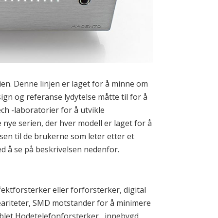
en. Denne linjen er laget for å minne om
gn og referanse lydytelse måtte til for å
h -laboratorier for å utvikle
e nye serien, der hver modell er laget for å
sen til de brukerne som leter etter et
ved å se på beskrivelsen nedenfor.
ktforsterker eller forforsterker, digital
eariteter, SMD motstander for å minimere
blet Hodetelefonforsterker , innebygd