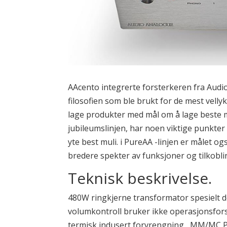
AAcento integrerte forsterkeren fra Audi
filosofien som ble brukt for de mest vell
lage produkter med mål om å lage beste m
jubileumslinjen, har noen viktige punkter o
yte best muli. i PureAA -linjen er målet o
bredere spekter av funksjoner og tilkoblin
Teknisk beskrivelse.
480W ringkjerne transformator spesielt des
volumkontroll bruker ikke operasjonsfors
termisk indusert forvrengning , MM/MC Ph