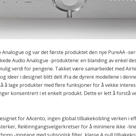
o Analogue og var det første produktet den nye PureAA -seri
ykkede Audio Analogue -produktene: en blanding av enkel desi
ulig verdi for pengene. Takket være samarbeidet med Airtec
g ideer i designet blitt delt ifra de dyrere modellene i denn
gså å lage produkter med flere funksjoner for å vekke interes
ger konsentrert i et enkelt produkt. Dette er lett å forstå 
ignet for AAcento, ingen global tilbakekobling verken i effe
terker, Reléinngangsvelgerkretser for å minimere ikke -lin
ono -inngang med subsonisk filter, klasse A null tilbakeko