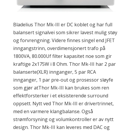
Bladelius Thor Mk-III er DC koblet og har full
balansert signalvei som sikrer lavest mulig støy
og forvrengning. Videre finnes singel end JFET
inngangstrinn, overdimensjonert trafo på
1800VA, 80.000Uf filter kapasitet noe som gir
kraftige 2x175W i 8 Ohm. Thor Mk-III har 2 par
balanserte(XLR) innganger, 5 par RCA
innganger, 1 par pre-out og prosessor sløyfe
som gjør atThor Mk-III kan brukes som ren
effektforsterker i et eksisterende surround
oppsett. Nytt ved Thor Mk-III er drivertrinnet,
med en varmere klangbalanse. Også
strømforsyning og volumkontroller er av nytt
design. Thor Mk-III kan leveres med DAC og