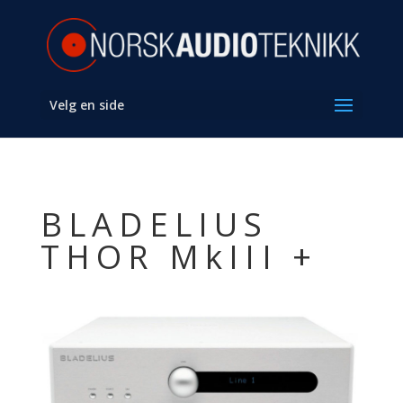
Velg en side
BLADELIUS
THOR MkIII +