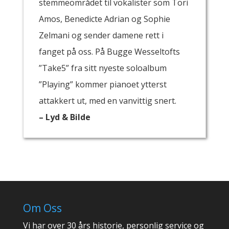
stemmeområdet til vokalister som Tori
Amos, Benedicte Adrian og Sophie
Zelmani og sender damene rett i
fanget på oss. På Bugge Wesseltofts
”Take5” fra sitt nyeste soloalbum
”Playing” kommer pianoet ytterst
attakkert ut, med en vanvittig snert.
– Lyd & Bilde
Om Oss
Vi har over 30 års historie, personlig service og