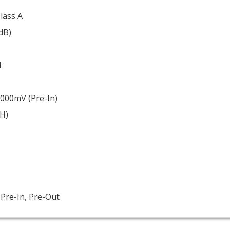
lass A
dB)
l
1000mV (Pre-In)
H)
, Pre-In, Pre-Out