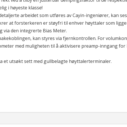
rfekt ved å tilby en justerbar dempingsfaktor til de respekt
lig i høyeste klasse!
taljerte arbeidet som utføres av Cayin-ingeniører, kan ses a
er at forsterkeren er støyfri til enhver høyttaler som ligg
ng via den integrerte Bias Meter.
ilbakekoblingen, kan styres via fjernkontrollen. For volumko
ometer med muligheten til å aktivisere preamp-inngang for
a et utsøkt sett med gullbelagte høyttalerterminaler.