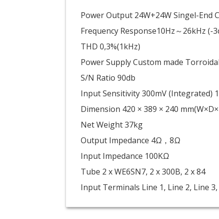
Power Output 24W+24W Singel-End C
Frequency Response10Hz～26kHz (-3
THD 0,3%(1kHz)
Power Supply Custom made Torroida
S/N Ratio 90db
Input Sensitivity 300mV (Integrated) 
Dimension 420 × 389 × 240 mm(W×D×
Net Weight 37kg
Output Impedance 4Ω，8Ω
Input Impedance 100KΩ
Tube 2 x WE6SN7, 2 x 300B, 2 x 84
Input Terminals Line 1, Line 2, Line 3