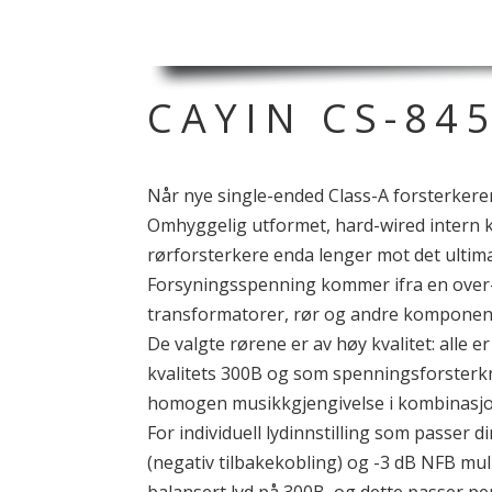
CAYIN CS-84
Når nye single-ended Class-A forsterkeren
Omhyggelig utformet, hard-wired intern ka
rørforsterkere enda lenger mot det ultimat
Forsyningsspenning kommer ifra en over-d
transformatorer, rør og andre komponen
De valgte rørene er av høy kvalitet: alle e
kvalitets 300B og som spenningsforsterk
homogen musikkgjengivelse i kombinasjo
For individuell lydinnstilling som passer
(negativ tilbakekobling) og -3 dB NFB mul