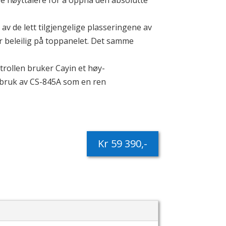
ive høyttalere for å oppnå den absolutte
v de lett tilgjengelige plasseringene av
er beleilig på toppanelet. Det samme
ntrollen bruker Cayin et høy-
 bruk av CS-845A som en ren
Kr 59 390,-