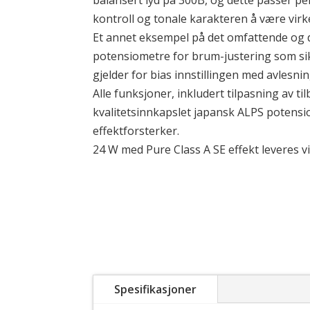
balansert lyd på 300B, og dette passer pe
kontroll og tonale karakteren å være virke
Et annet eksempel på det omfattende og de
potensiometre for brum-justering som sikr
gjelder for bias innstillingen med avlesni
Alle funksjoner, inkludert tilpasning av t
kvalitetsinnkapslet japansk ALPS potensi
effektforsterker.
24 W med Pure Class A SE effekt leveres vi
Spesifikasjoner