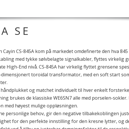
5A SE
 Cayin CS-845A kom på markedet omdefinerte den hva 845 rør 
bling med tykke sølvbelagte signalkabler, flyttes virkelig 
e High-End nivå. CS-845A har virkelig flyttet grensene spesi
imensjonert toroidal transformator, med en soft start som
ter.
r håndplukket og matchet individuelt til hver enkelt forsterk
ning brukes de klassiske WE6SN7 alle med porselen-sokler
n med høyest mulige oppløsningen.
 dine personlige behov, gir den negative tilbakekoblingen j
ighet for den perfekte innstilling for den kresne lytter, og