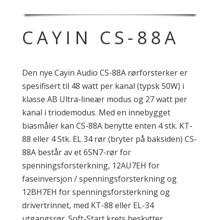
CAYIN CS-88A
Den nye Cayin Audio CS-88A rørforsterker er
spesifisert til 48 watt per kanal (typsk 50W) i
klasse AB Ultra-lineær modus og 27 watt per
kanal i triodemodus. Med en innebygget
biasmåler kan CS-88A benytte enten 4 stk. KT-
88 eller 4 Stk. EL 34 rør (bryter på baksiden) CS-
88A består av et 6SN7-rør for
spenningsforsterkning, 12AU7EH for
faseinversjon / spenningsforsterkning og
12BH7EH for spenningsforsterkning og
drivertrinnet, med KT-88 eller EL-34
utgangsrør. Soft-Start krets beskytter