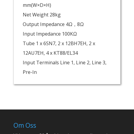
mm(W×D×H)
Net Weight 28kg
Output Impedance 4Ω，8Ω
Input Impedance 100KΩ
Tube 1 x 6SN7, 2 x 12BH7EH, 2 x
12AU7EH, 4 x KT88/EL34
Input Terminals Line 1, Line 2, Line 3,
Pre-In
Om Oss