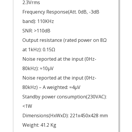
2.3Vrms
Frequency Response(Att. 0dB, -3dB
band): 110KHz
SNR: >110dB
Output resistance (rated power on 8Ω
at 1kHz): 0.15Ω
Noise reported at the input (0Hz-
80kHz): ≈10µV
Noise reported at the input (0Hz-
80kHz) – A weighted: ≈4µV
Standby power consumption(230VAC):
<1W
Dimensions(HxWxD): 221x450x428 mm
Weight: 41.2 Kg