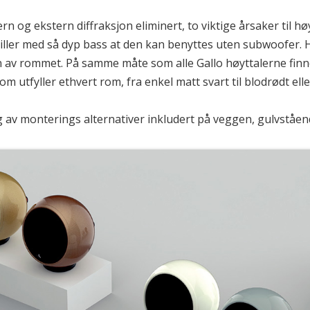
rn og ekstern diffraksjon eliminert, to viktige årsaker til h
iller med så dyp bass at den kan benyttes uten subwoofer. 
av rommet. På samme måte som alle Gallo høyttalerne finnes
om utfyller ethvert rom, fra enkel matt svart til blodrødt ell
lg av monterings alternativer inkludert på veggen, gulvståend