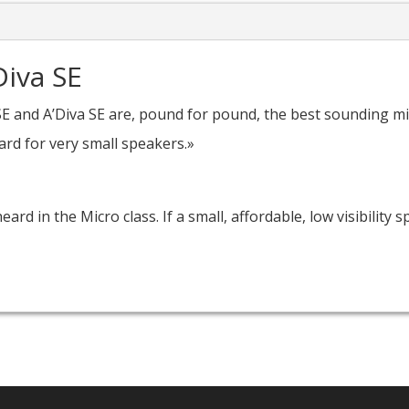
Diva SE
E and A’Diva SE are, pound for pound, the best sounding min
rd for very small speakers.»
rd in the Micro class. If a small, affordable, low visibility s