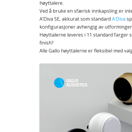
høyttalere.
Ved å bruke en sfærisk innkapsling er inte
A’Diva SE, akkurat som standard
A’Diva
sp
konfigurasjoner avhengig av utformingen 
Høyttalerne leveres i 11 standard farger s
finish?
Alle Gallo høyttalerne er fleksibel med va