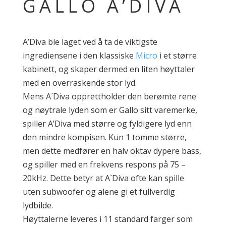
GALLO A’DIVA
A’Diva ble laget ved å ta de viktigste
ingrediensene i den klassiske
Micro
i et større
kabinett, og skaper dermed en liten høyttaler
med en overraskende stor lyd.
Mens A´Diva opprettholder den berømte rene
og nøytrale lyden som er Gallo sitt varemerke,
spiller A’Diva med større og fyldigere lyd enn
den mindre kompisen. Kun 1 tomme større,
men dette medfører en halv oktav dypere bass,
og spiller med en frekvens respons på 75 –
20kHz. Dette betyr at A`Diva ofte kan spille
uten subwoofer og alene gi et fullverdig
lydbilde.
Høyttalerne leveres i 11 standard farger som