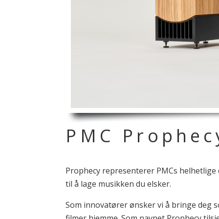
PMC
Prophec
Prophecy representerer PMCs helhetlige d
til å lage musikken du elsker.
Som innovatører ønsker vi å bringe deg so
filmer hjemme. Som navnet Prophecy tilsi