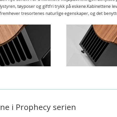
styren, tøyposer og giftfri trykk på eskene.Kabinettene lever
n fremhever tresortenes naturlige egenskaper, og det benytt
ene i
Prophecy
serien