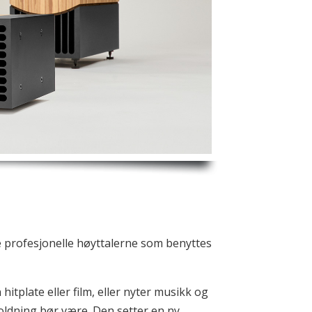
e profesjonelle høyttalerne som benyttes
tplate eller film, eller nyter musikk og
oldning bør være. Den setter en ny