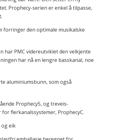
et. Prophecy-serien er enkel å tilpasse,
.
 som forringer den optimale musikalske
en har PMC videreutviklet den velkjente
ningen har nå en lengre basskanal, noe
erte aluminiumsbunn, som også
tående Prophecy5, og treveis-
r for flerkanalssystemer, ProphecyC.
 og eik
plastfri emballasje beregnet for