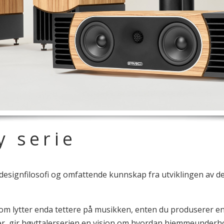
y
serie
esignfilosofi og omfattende kunnskap fra utviklingen av d
m lytter enda tettere på musikken, enten du produserer en hi
er, gir høyttalerserien en visjon om hvordan hjemmeunderh