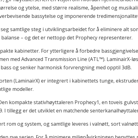
ørrelse og ytelse, med større realisme, åpenhet og musikalit
verbevisende bassytelse og imponerende tredimensjonalitet
or seg samtlige steg i utviklingsarbeidet for å eliminere alt
 i balanse – og det er nettopp det Prophecy representerer.
mpakte kabinetter. For ytterligere å forbedre bassgjengivels
men med Advanced Transmission Line (ATL™). LaminairX-løs
v bass og senker harmonisk forvrengning med opptil 3dB.
ten (LaminairX) er integrert i kabinettets tunge, ekstrud
mtlige modeller.
Den kompakte stativhøyttaleren Prophecy1, en toveis gulvs
I tillegg er det utviklet en matchende senterkanalhøyttale
ert rom og system, og samtlige leveres i valnøtt, sort valnøtt
v den nye serien. For å minimere miljøpåvirkningen benyttes 