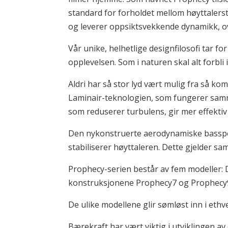
standard for forholdet mellom høyttalerst
og leverer oppsiktsvekkende dynamikk, o
Vår unike, helhetlige designfilosofi tar f
opplevelsen. Som i naturen skal alt forbli
Aldri har så stor lyd vært mulig fra så ko
Laminair-teknologien, som fungerer sam
som reduserer turbulens, gir mer effekti
Den nykonstruerte aerodynamiske basspor
stabiliserer høyttaleren. Dette gjelder sa
Prophecy-serien består av fem modeller: 
konstruksjonene Prophecy7 og Prophecy9. 
De ulike modellene glir sømløst inn i ethv
Bærekraft har vært viktig i utviklingen a