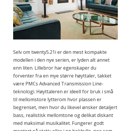
Selv om twenty5.21i er den mest kompakte
modellen i den nye serien, er lyden alt annet
enn liten. Lillebror har egenskaper du
forventer fra en mye større høyttaler, takket
være PMCs Advanced Transmission Line-
teknologi. Høyttaleren er ideell for bruk i små
til mellomstore lytterom hvor plassen er
begrenset, men hvor du likevel ønsker detaljert
bass, realistisk mellomtone og delikat diskant
med maksimal musikalitet. Fungerer godt
montert på stativ eller i en bokhylle, noe som