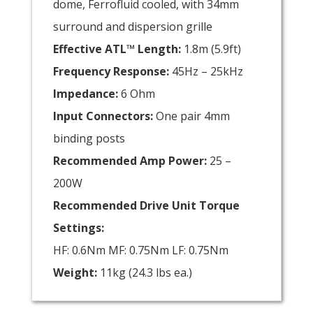
dome, Ferrofluid cooled, with 34mm
surround and dispersion grille
Effective ATL™ Length:
1.8m (5.9ft)
Frequency Response:
45Hz – 25kHz
Impedance:
6 Ohm
Input Connectors:
One pair 4mm
binding posts
Recommended Amp Power:
25 –
200W
Recommended Drive Unit Torque
Settings:
HF: 0.6Nm MF: 0.75Nm LF: 0.75Nm
Weight:
11kg (24.3 lbs ea.)