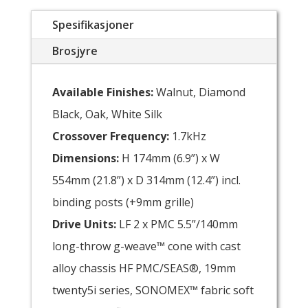
Spesifikasjoner
Brosjyre
Available Finishes:
Walnut, Diamond
Black, Oak, White Silk
Crossover Frequency:
1.7kHz
Dimensions:
H 174mm (6.9”) x W
554mm (21.8”) x D 314mm (12.4”) incl.
binding posts (+9mm grille)
Drive Units:
LF 2 x PMC 5.5”/140mm
long-throw g-weave™ cone with cast
alloy chassis HF PMC/SEAS®, 19mm
twenty5i series, SONOMEX™ fabric soft