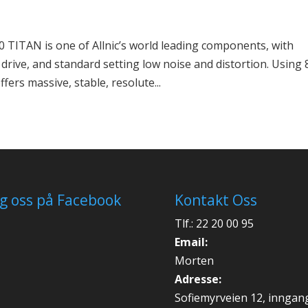
ITAN is one of Allnic’s world leading components, with
d drive, and standard setting low noise and distortion. Using 
rs massive, stable, resolute...
lg oss på Facebook
Kontakt Oss
Tlf.: 22 20 00 95
Email:
Morten
Adresse:
Sofiemyrveien 12, inngan