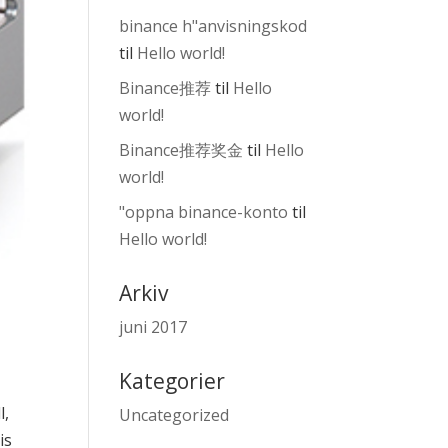
binance h"anvisningskod
til
Hello world!
Binance推荐
til
Hello
world!
Binance推荐奖金
til
Hello
world!
"oppna binance-konto
til
Hello world!
Arkiv
juni 2017
Kategorier
l,
Uncategorized
is