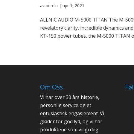
av
admin
|
apr 1, 2021
ALLNIC AUDIO M-5000 TITAN The M-5000 T
revelatory clarity, incredible dynamics an
KT-150 power tubes, the M-5000 TITAN offe
Om Oss
Fø
Vi har over 30 års historie,
personlig service og et
entusiastisk engasjement. Vi
gløder for god lyd, og vi har
produktene som vil gi deg